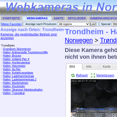
STARTSEITE
WEBKAMERAS
KARTE
MITGLIEDER
KAMERA HINZUFÜ
Meine Favoriten
Anzeige nach Provinzen:
Special: