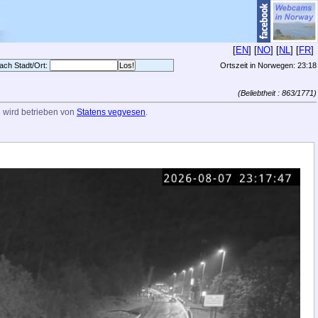
[
EN
] [
NO
] [
NL
] [
FR
]
ach Stadt/Ort:
Ortszeit in Norwegen:
23:18