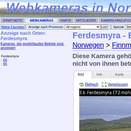
STARTSEITE
WEBKAMERAS
KARTE
MITGLIEDER
KAMERA HINZUFÜ
Meine Favoriten
Anzeige nach Provinzen:
Special: