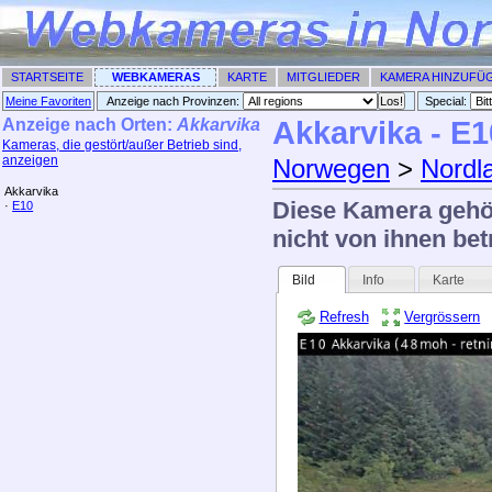
STARTSEITE
WEBKAMERAS
KARTE
MITGLIEDER
KAMERA HINZUFÜ
Meine Favoriten
Anzeige nach Provinzen:
Special: