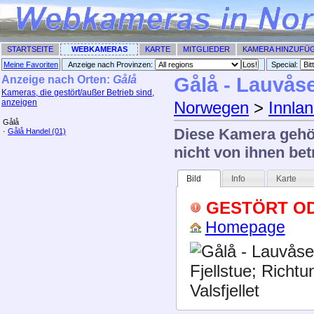
STARTSEITE
WEBKAMERAS
KARTE
MITGLIEDER
KAMERA HINZUFÜ
Meine Favoriten
Anzeige nach Provinzen:
Special: